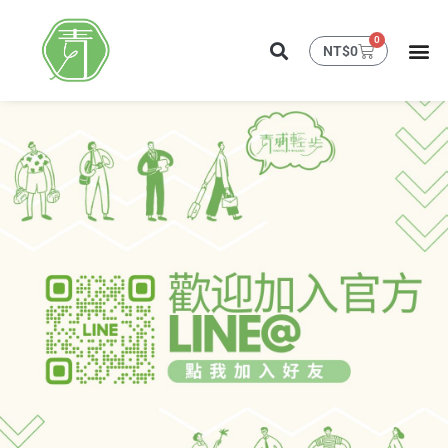
0
NT$
0