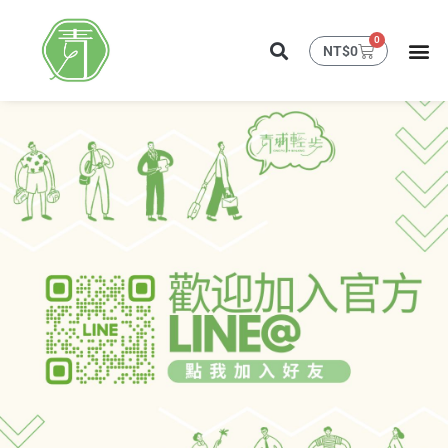
0
NT$
0