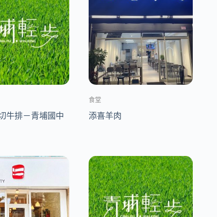
食堂
切牛排－青埔國中
添喜羊肉