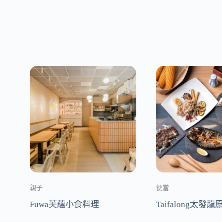
親子
便當
Fuwa芙蘊小食料理
Taifalong太發