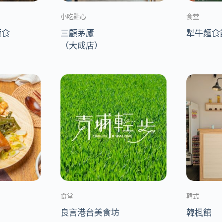
小吃點心
食堂
蔬食
三顧茅廬
犎牛麵食
（大成店）
食堂
韓式
良言港台美食坊
韓楓館