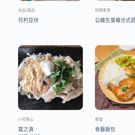
冰品/甜品
供應素食
花杓豆坊
公雞生蛋複合式
小吃點心
便當
雲之滇
食藝飯包