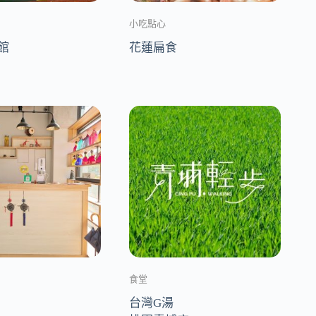
小吃點心
館
花蓮扁食
食堂
台灣G湯