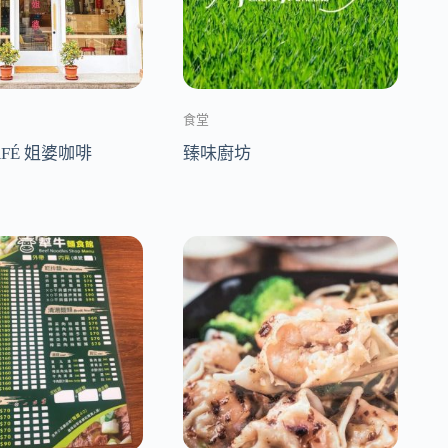
食堂
CAFÉ 姐婆咖啡
臻味廚坊