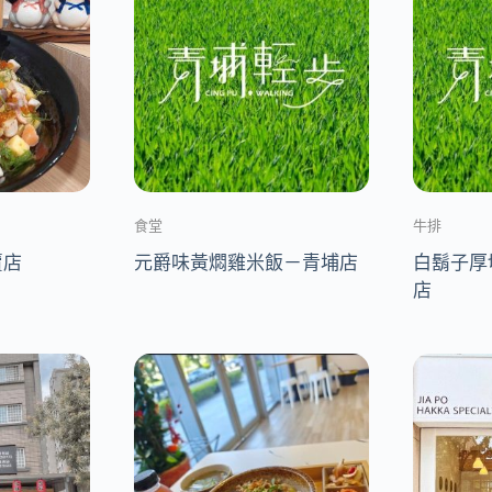
食堂
牛排
賣店
元爵味黃燜雞米飯－青埔店
白鬍子厚
店