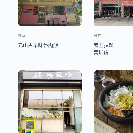
食堂
日式
元山古早味魯肉飯
鬼匠拉麵
青埔店