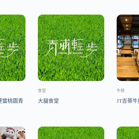
食堂
牛排
便當桃園青
大貓食堂
JT吉蒂牛