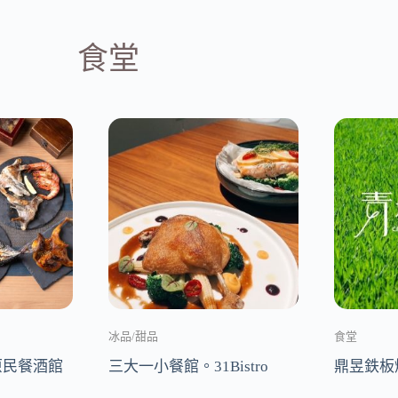
食堂
冰品/甜品
食堂
龍原民餐酒館
三大一小餐館。31Bistro
鼎昱鉄板