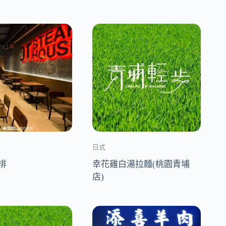
日式
排
幸花雞白湯拉麵(桃園青埔
店)