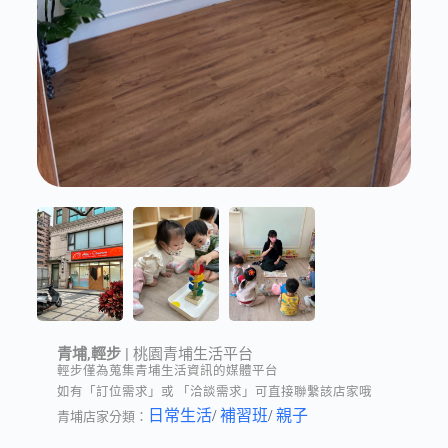
青埔,輕步
| 桃園青埔生活平台
輕步僅為蒐集青埔生活資訊的媒體平台
如有「訂位需求」或 「洽談需求」可直接聯繫該店家哦
日常生活
/
補習班
/
親子
青埔店家分類：