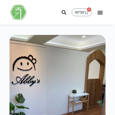
0
NT$
0