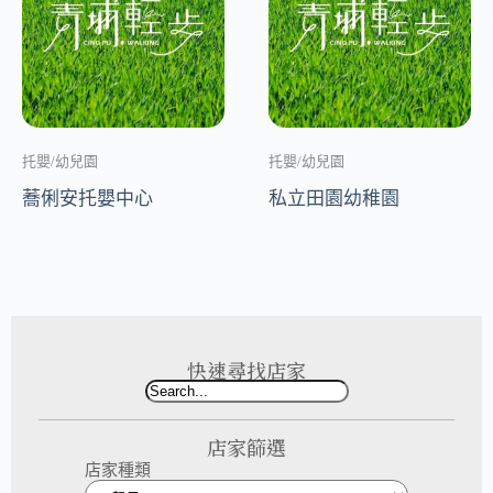
托嬰/幼兒園
托嬰/幼兒園
蕎俐安托嬰中心
私立田園幼稚園
快速尋找店家
店家篩選
店家種類