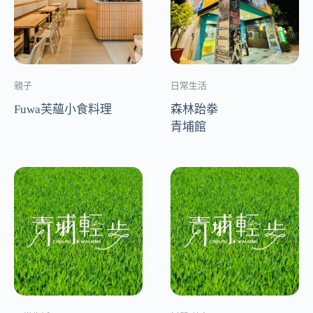
親子
日常生活
Fuwa芙蘊小食料理
森林跆拳
青埔館