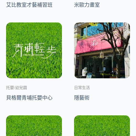
艾比教室才藝補習班
米歐力畫室
托嬰/幼兒園
日常生活
貝格爾青埔托嬰中心
隱藝術