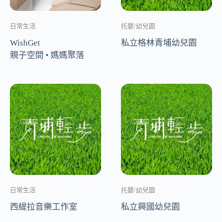
日常生活
托嬰/幼兒園
WishGet
私立格林青埔幼兒園
親子空間 • 媽媽聚落
日常生活
托嬰/幼兒園
西緹拉音樂工作室
私立興國幼兒園