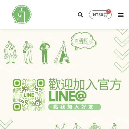
0
NT$
0