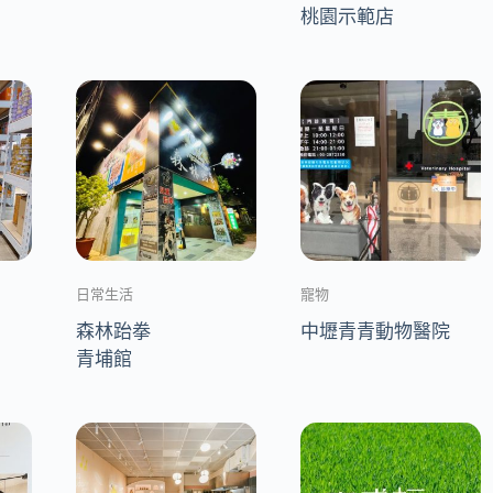
桃園示範店
日常生活
寵物
森林跆拳
中壢青青動物醫院
青埔館