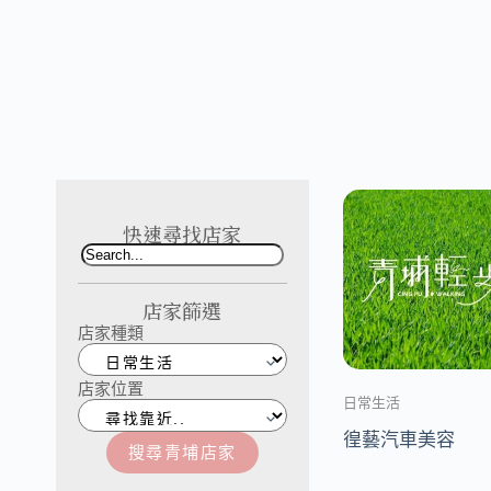
快速尋找店家
店家篩選
店家種類
店家位置
日常生活
徨藝汽車美容
搜尋青埔店家