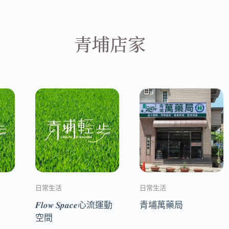
青埔店家
日常生活
日常生活
𝑭𝒍𝒐𝒘 𝑺𝒑𝒂𝒄𝒆心流運動
青埔萬藥局
空間