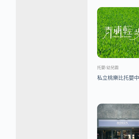
托嬰/幼兒園
私立桃樂比托嬰